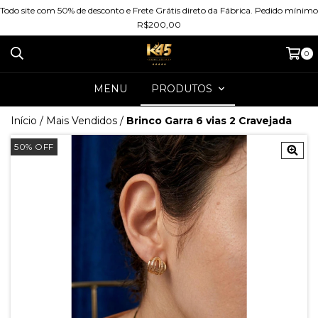
Todo site com 50% de desconto e Frete Grátis direto da Fábrica. Pedido mínimo
R$200,00
0
MENU
PRODUTOS
Início
/
Mais Vendidos
/
Brinco Garra 6 vias 2 Cravejada
50
%
OFF