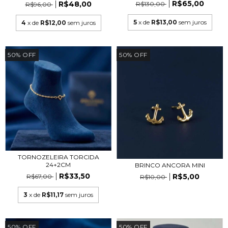
R$65,00
R$48,00
R$130,00
R$96,00
5
x de
R$13,00
sem juros
4
x de
R$12,00
sem juros
50
%
OFF
50
%
OFF
TORNOZELEIRA TORCIDA
24+2CM
BRINCO ANCORA MINI
R$33,50
R$5,00
R$67,00
R$10,00
3
x de
R$11,17
sem juros
50
%
OFF
50
%
OFF