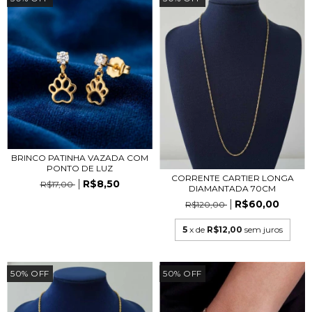
BRINCO PATINHA VAZADA COM
PONTO DE LUZ
CORRENTE CARTIER LONGA
R$8,50
R$17,00
DIAMANTADA 70CM
R$60,00
R$120,00
5
x de
R$12,00
sem juros
50
%
OFF
50
%
OFF