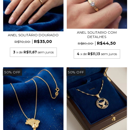
ANEL SOLITARIO COM
ANEL SOLITÁRIO DOURADO
DETALHES
R$35,00
R$70,00
R$44,50
R$89,00
3
x de
R$11,67
sem juros
4
x de
R$11,13
sem juros
50
%
OFF
50
%
OFF