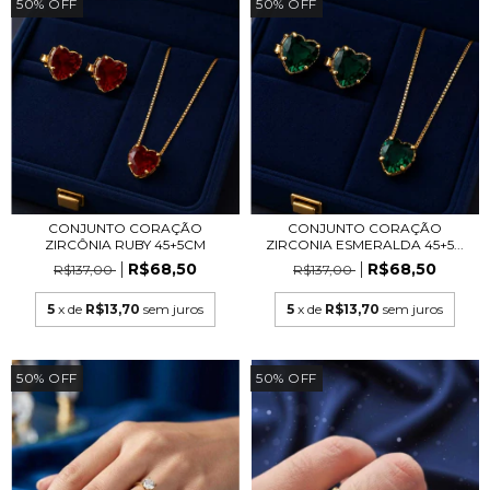
50
%
OFF
50
%
OFF
CONJUNTO CORAÇÃO
CONJUNTO CORAÇÃO
ZIRCÔNIA RUBY 45+5CM
ZIRCONIA ESMERALDA 45+5...
R$68,50
R$68,50
R$137,00
R$137,00
5
x de
R$13,70
sem juros
5
x de
R$13,70
sem juros
50
%
OFF
50
%
OFF