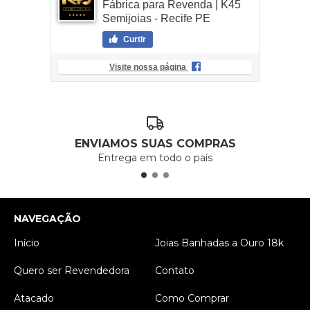
Fábrica para Revenda | K45
Semijoias - Recife PE
Curtir
Visite nossa página
ENVIAMOS SUAS COMPRAS
Entrega em todo o país
NAVEGAÇÃO
Início
Joias Banhadas a Ouro 18k
Quero ser Revendedora
Contato
Atacado
Como Comprar