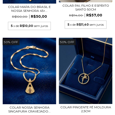
COLAR PAI, FILHO E ESPÍRITO
COLAR MAPA DO BRASIL E
SANTO 50CM
NOSSA SENHORA 45+...
R$57,00
R$114,00
R$50,00
R$100,00
5
x de
R$11,40
sem juros
5
x de
R$10,00
sem juros
50
%
OFF
50
%
OFF
COLAR PINGENTE FÉ MOLDURA
COLAR NOSSA SENHORA
2,5CM
SINGAPURA CRAVEJADO...