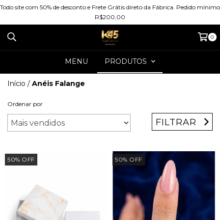
Todo site com 50% de desconto e Frete Grátis direto da Fábrica. Pedido mínimo
R$200,00
0
MENU
PRODUTOS
Início
/
Anéis Falange
Ordenar por
FILTRAR
50
%
OFF
50
%
OFF