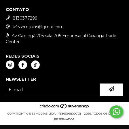
CONTATO
8130377299
k45semijoias@gmail.com
Av Caxangá 205 sala 705 Empresarial Caxangá Trade
Center
REDES SOCIAIS
NEWSLETTER
COPYRIGHT K45 SEMIJOIAS LTDA - 45866968000133 - 2026. TODOS OS DIREITOS
RESERVADOS.