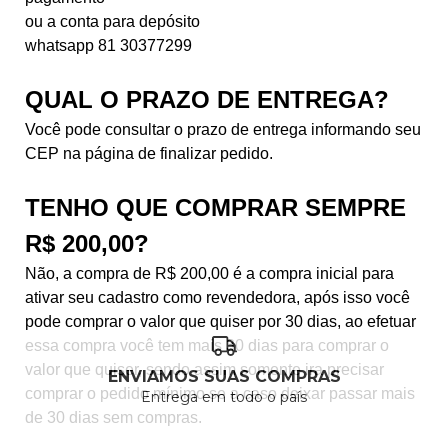
ou a conta para depósito
whatsapp 81 30377299
QUAL O PRAZO DE ENTREGA?
Você pode consultar o prazo de entrega informando seu
CEP na página de finalizar pedido.
TENHO QUE COMPRAR SEMPRE
R$ 200,00?
Não, a compra de R$ 200,00 é a compra inicial para
ativar seu cadastro como revendedora, após isso você
pode comprar o valor que quiser por 30 dias, ao efetuar
essa compra você tem mais 30 dias para comprar o
valor que quiser, sendo assim somente ira precisar
ENVIAMOS SUAS COMPRAS
comprar o pedido mínimo se a caso deixar passar mais
Entrega em todo o país
de 30 dias sem compras.