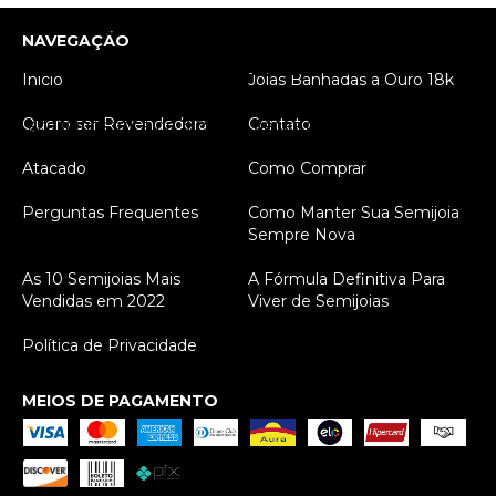
POSSO DEVOLVER O QUE NÃO
NAVEGAÇÃO
CONSEGUIR REVENDER?
Início
Joias Banhadas a Ouro 18k
Apenas em compras presenciais em nossa loja
Quero ser Revendedora
Contato
aceitamos troca de 30% das peças o útimo pedido
realizado caso não consiga vender tudo.
Atacado
Como Comprar
Perguntas Frequentes
Como Manter Sua Semijoia
Sempre Nova
As 10 Semijoias Mais
A Fórmula Definitiva Para
Vendidas em 2022
Viver de Semijoias
Política de Privacidade
MEIOS DE PAGAMENTO