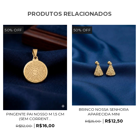
PRODUTOS RELACIONADOS
50
%
OFF
50
%
OFF
BRINCO NOSSA SENHORA
APARECIDA MINI
PINGENTE PAI NOSSO M 1,5 CM
(SEM CORRENT...
R$12,50
R$25,00
R$16,00
R$32,00