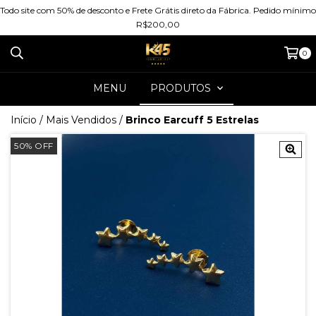
Todo site com 50% de desconto e Frete Grátis direto da Fábrica. Pedido mínimo
R$200,00
0
MENU
PRODUTOS
Início
/
Mais Vendidos
/
Brinco Earcuff 5 Estrelas
50
%
OFF