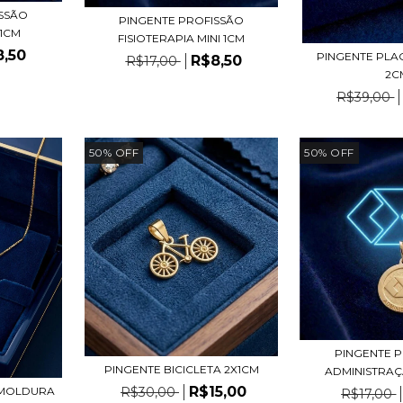
ISSÃO
PINGENTE PROFISSÃO
 1CM
FISIOTERAPIA MINI 1CM
8,50
PINGENTE PLA
R$8,50
R$17,00
2C
R$39,00
50
%
OFF
50
%
OFF
PINGENTE 
PINGENTE BICICLETA 2X1CM
ADMINISTRAÇÃO
R$15,00
 MOLDURA
R$30,00
R$17,00