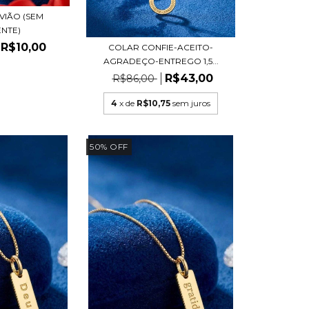
VIÃO (SEM
NTE)
R$10,00
COLAR CONFIE-ACEITO-
AGRADEÇO-ENTREGO 1,5...
R$43,00
R$86,00
4
x de
R$10,75
sem juros
50
%
OFF