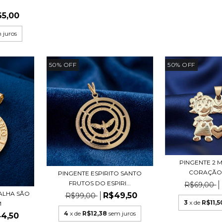
65,00
 juros
50
%
OFF
50
%
OFF
PINGENTE 2 
CORAÇÃO 
PINGENTE ESPIRITO SANTO
FRUTOS DO ESPIRI...
R$69,00
ALHA SÃO
R$49,50
R$99,00
3
x de
R$11,5
M
4
x de
R$12,38
sem juros
4,50