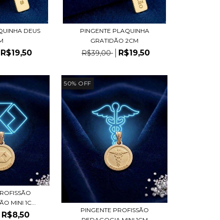
QUINHA DEUS
PINGENTE PLAQUINHA
M
GRATIDÃO 2CM
R$19,50
R$19,50
R$39,00
50
%
OFF
PROFISSÃO
 MINI 1C...
PINGENTE PROFISSÃO
R$8,50
PEDAGOGIA MINI 1CM