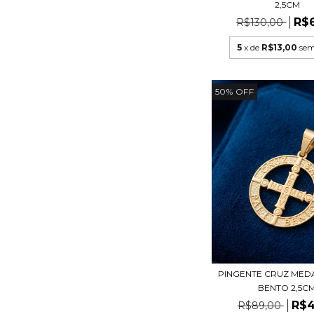
2,5CM
R$
R$130,00
5
x de
R$13,00
sem
50
%
OFF
PINGENTE CRUZ MED
BENTO 2,5C
R$4
R$89,00