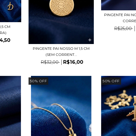
PINGENTE PAI N
CORRE
,5 CM
R$25,00
RA)
4,50
PINGENTE PAI NOSSO M 1,5 CM
(SEM CORRENT...
R$16,00
R$32,00
50
%
OFF
50
%
OFF