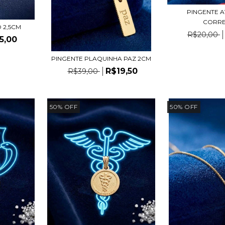
PINGENTE A
CORRE
 2,5CM
R$20,00
5,00
PINGENTE PLAQUINHA PAZ 2CM
R$19,50
R$39,00
50
%
OFF
50
%
OFF