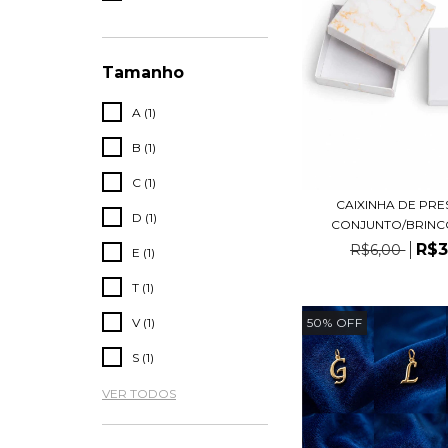
Tamanho
A (1)
B (1)
C (1)
CAIXINHA DE PRE
D (1)
CONJUNTO/BRINCO 
R$3
R$6,00
E (1)
T (1)
50
%
OFF
V (1)
S (1)
VER TODOS