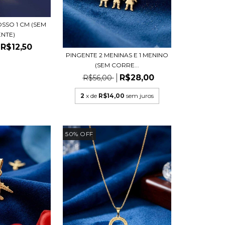
OSSO 1 CM (SEM
NTE)
R$12,50
PINGENTE 2 MENINAS E 1 MENINO
(SEM CORRE...
R$28,00
R$56,00
2
x de
R$14,00
sem juros
50
%
OFF