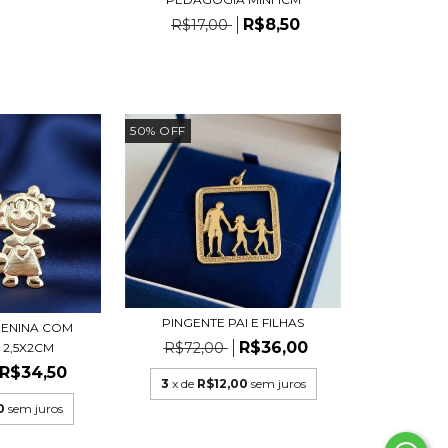
R$8,50
R$17,00
50
%
OFF
PINGENTE PAI E FILHAS
MENINA COM
R$36,00
R$72,00
2,5X2CM
R$34,50
3
x de
R$12,00
sem juros
0
sem juros