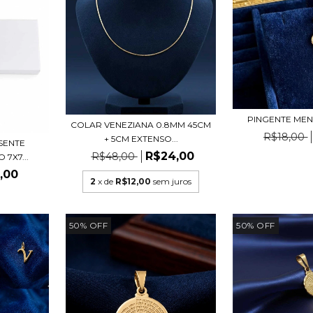
PINGENTE MEN
COLAR VENEZIANA 0.8MM 45CM
R$18,00
+ 5CM EXTENSO...
SENTE
R$24,00
R$48,00
7X7...
,00
2
x de
R$12,00
sem juros
50
%
OFF
50
%
OFF