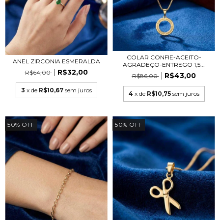
COLAR CONFIE-ACEITO-
ANEL ZIRCONIA ESMERALDA
AGRADEÇO-ENTREGO 1,5...
R$32,00
R$64,00
R$43,00
R$86,00
3
x de
R$10,67
sem juros
4
x de
R$10,75
sem juros
50
%
OFF
50
%
OFF