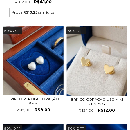
R$41,00
R$82,00
4
x de
R$10,25
sem juros
50
%
OFF
50
%
OFF
BRINCO PEROLA CORAÇÃO
BRINCO CORAÇÃO LISO MINI
8MM
CHAPA G
R$9,00
R$12,00
R$18,00
R$24,00
50
%
OFF
50
%
OFF