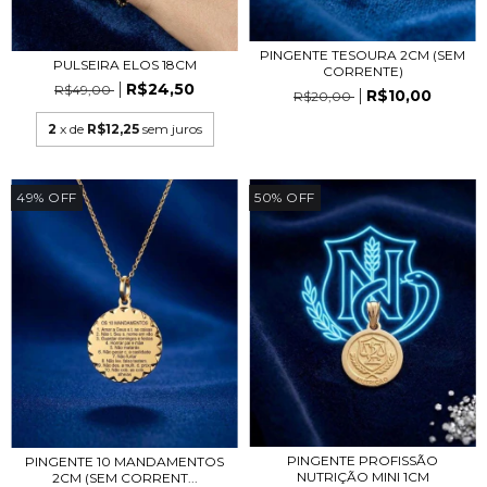
PINGENTE TESOURA 2CM (SEM
PULSEIRA ELOS 18CM
CORRENTE)
R$24,50
R$49,00
R$10,00
R$20,00
2
x de
R$12,25
sem juros
49
%
OFF
50
%
OFF
PINGENTE PROFISSÃO
PINGENTE 10 MANDAMENTOS
NUTRIÇÃO MINI 1CM
2CM (SEM CORRENT...