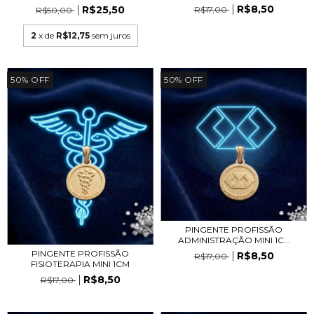
R$8,50
R$25,50
R$17,00
R$50,00
2
x de
R$12,75
sem juros
50
%
OFF
50
%
OFF
PINGENTE PROFISSÃO
ADMINISTRAÇÃO MINI 1C...
PINGENTE PROFISSÃO
R$8,50
R$17,00
FISIOTERAPIA MINI 1CM
R$8,50
R$17,00