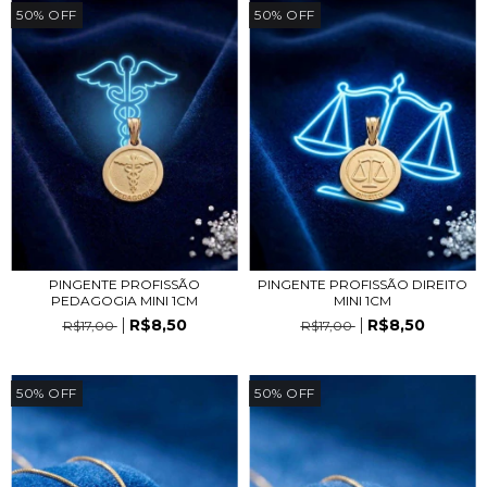
50
%
OFF
50
%
OFF
PINGENTE PROFISSÃO DIREITO
PINGENTE PROFISSÃO
MINI 1CM
PEDAGOGIA MINI 1CM
R$8,50
R$8,50
R$17,00
R$17,00
50
%
OFF
50
%
OFF