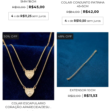
5MM 18CM
COLAR CONJUNTO PATINHA
45+5CM
R$45,00
R$90,00
R$42,00
R$84,00
4
x de
R$11,25
sem juros
4
x de
R$10,50
sem juros
50
%
OFF
48
%
OFF
EXTENSOR 10CM
R$11,53
R$22,00
COLAR ESCAPULARIO
CORAÇÃO APARECIDA/JESU...