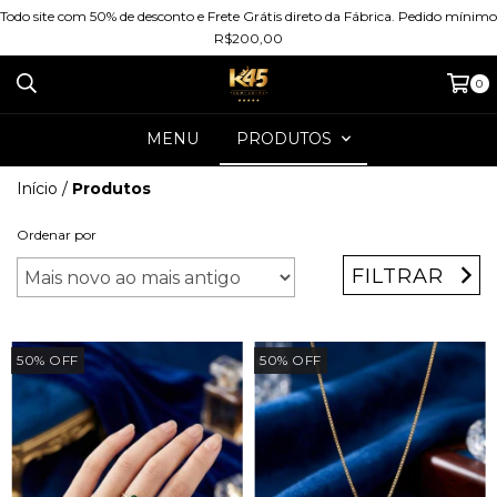
Todo site com 50% de desconto e Frete Grátis direto da Fábrica. Pedido mínimo
R$200,00
0
MENU
PRODUTOS
Início
/
Produtos
Ordenar por
FILTRAR
50
%
OFF
50
%
OFF