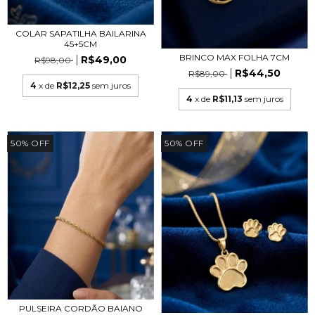
COLAR SAPATILHA BAILARINA
45+5CM
BRINCO MAX FOLHA 7CM
R$49,00
R$98,00
R$44,50
R$89,00
4
x de
R$12,25
sem juros
4
x de
R$11,13
sem juros
50
%
OFF
50
%
OFF
PULSEIRA CORDÃO BAIANO