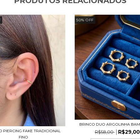
PRODUTOS RELACIONADOS
F
50
%
OFF
BRINCO DUO ARGOLINHA BAM
O PIERCING FAKE TRADICIONAL
R$29,00
R$58,00
FINO