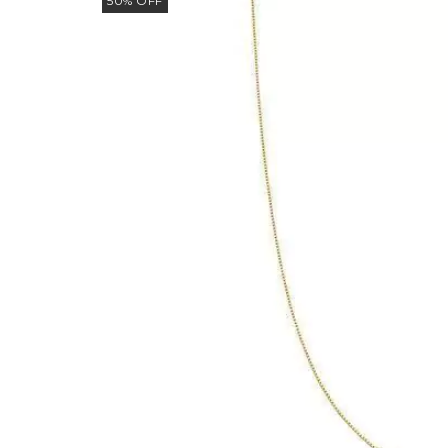
50
%
OFF