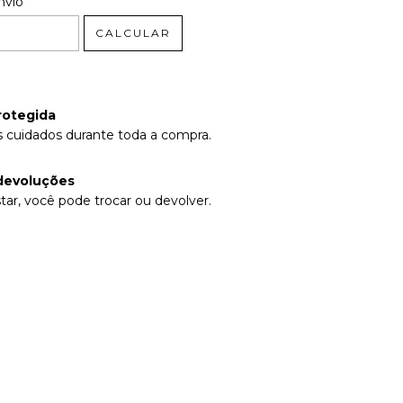
 CEP:
nvio
CALCULAR
rotegida
 cuidados durante toda a compra.
devoluções
tar, você pode trocar ou devolver.