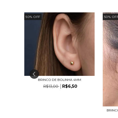
50
%
OFF
50
%
OF
BRINCO DE BOLINHA 4MM
R$6,50
R$13,00
CM
BRINC