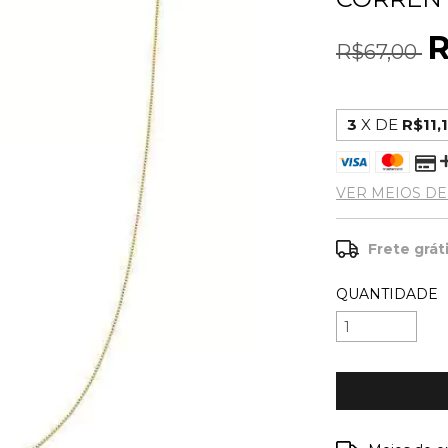
R
R$67,00
3
X DE
R$11,
VER MEIOS D
Frete grát
QUANTIDADE