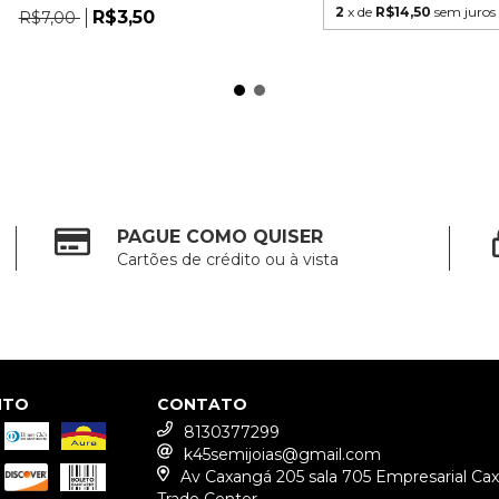
2
x de
R$14,50
sem juros
R$3,50
R$7,00
PAGUE COMO QUISER
Cartões de crédito ou à vista
NTO
CONTATO
8130377299
k45semijoias@gmail.com
Av Caxangá 205 sala 705 Empresarial Ca
Trade Center