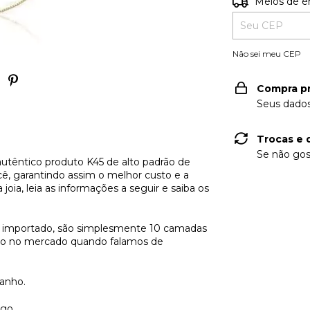
Entregas para o
Meios de e
Não sei meu CEP
Compra p
Seus dados
Trocas e 
Se não gos
autêntico produto K45 de alto padrão de
cê, garantindo assim o melhor custo e a
oia, leia as informações a seguir e saiba os
 importado, são simplesmente 10 camadas
rno no mercado quando falamos de
banho.
ogo