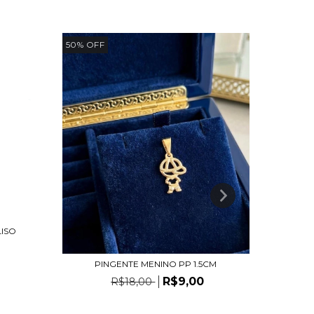
50
%
OFF
50
%
OFF
B
LISO
PINGENTE MENINO PP 1.5CM
R$9,00
R$18,00