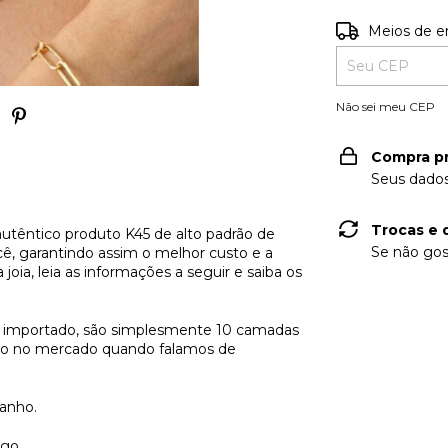
Entregas para o
Meios de e
Não sei meu CEP
Compra p
Seus dados
Trocas e 
autêntico produto K45 de alto padrão de
Se não gos
cê, garantindo assim o melhor custo e a
oia, leia as informações a seguir e saiba os
 importado, são simplesmente 10 camadas
rno no mercado quando falamos de
banho.
ogo