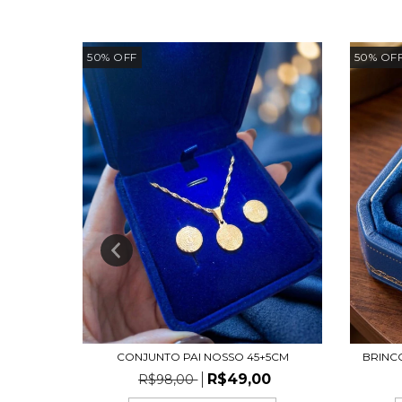
50
%
OFF
50
%
OF
S
CONJUNTO PAI NOSSO 45+5CM
BRINC
0
R$49,00
R$98,00