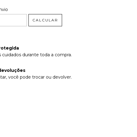
 CEP:
ALTERAR CEP
nvio
CALCULAR
rotegida
 cuidados durante toda a compra.
devoluções
tar, você pode trocar ou devolver.