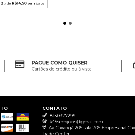
2
x de
R$14,50
sem juros
PAGUE COMO QUISER
Cartões de crédito ou à vista
NTO
CONTATO
8130377299
k45semijoias@gmail.com
Av Caxangá 205 sala 705 Empresarial Ca
Trade Center