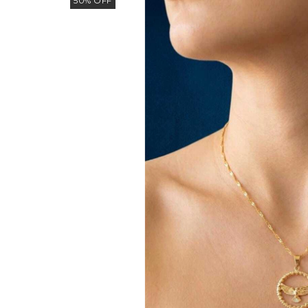
50
%
OFF