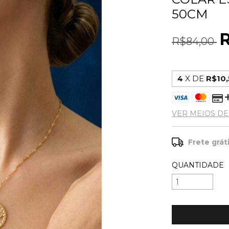
50CM
R$84,00
4
X DE
R$10
VER MEIOS D
Frete grát
QUANTIDADE