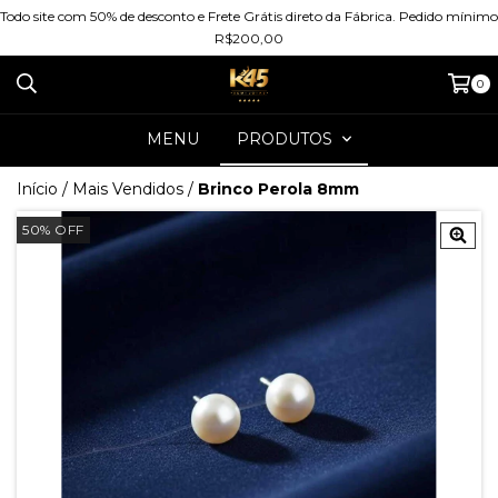
Todo site com 50% de desconto e Frete Grátis direto da Fábrica. Pedido mínimo
R$200,00
0
MENU
PRODUTOS
Início
/
Mais Vendidos
/
Brinco Perola 8mm
50
%
OFF