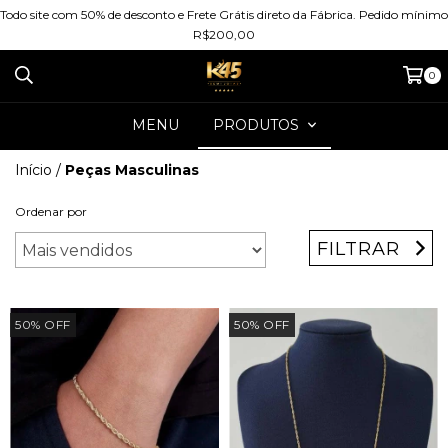
Todo site com 50% de desconto e Frete Grátis direto da Fábrica. Pedido mínimo
R$200,00
0
MENU
PRODUTOS
Início
/
Peças Masculinas
Ordenar por
FILTRAR
50
%
OFF
50
%
OFF