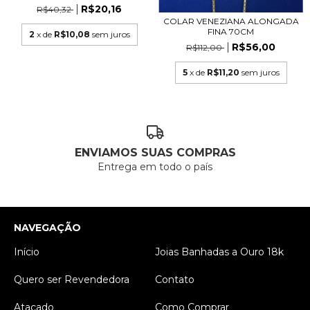
R$20,16
R$40,32
COLAR VENEZIANA ALONGADA
FINA 70CM
2
x de
R$10,08
sem juros
R$56,00
R$112,00
5
x de
R$11,20
sem juros
ENVIAMOS SUAS COMPRAS
Entrega em todo o país
NAVEGAÇÃO
Início
Joias Banhadas a Ouro 18k
Quero ser Revendedora
Contato
Atacado
Como Comprar