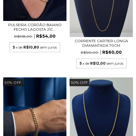
PULSEIRA CORDÃO BAIANO
FECHO LAGOSTA 21C...
R$54,00
R$108,00
CORRENTE CARTIER LONGA
DIAMANTADA 70CM
5
x de
R$10,80
sem juros
R$60,00
R$120,00
5
x de
R$12,00
sem juros
50
%
OFF
50
%
OFF