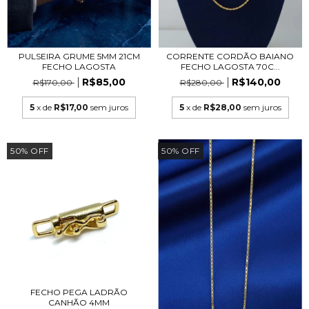
PULSEIRA GRUME 5MM 21CM
CORRENTE CORDÃO BAIANO
FECHO LAGOSTA
FECHO LAGOSTA 70C...
R$85,00
R$140,00
R$170,00
R$280,00
5
x de
R$17,00
sem juros
5
x de
R$28,00
sem juros
50
%
OFF
50
%
OFF
FECHO PEGA LADRÃO
CANHÃO 4MM