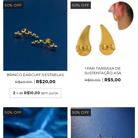
50
%
OFF
50
%
OFF
1 PAR TARRAXA DE
SUSTENTAÇÃO ASA
BRINCO EARCUFF 5 ESTRELAS
R$5,00
R$10,00
R$20,00
R$40,00
2
x de
R$10,00
sem juros
50
%
OFF
50
%
OFF