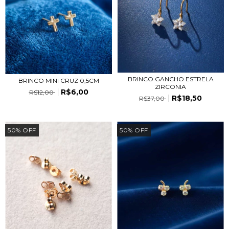
BRINCO GANCHO ESTRELA
BRINCO MINI CRUZ 0,5CM
ZIRCONIA
R$6,00
R$12,00
R$18,50
R$37,00
50
%
OFF
50
%
OFF