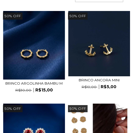
50
%
OFF
50
%
OFF
BRINCO ANCORA MINI
BRINCO ARGOLINHA BAMBU M
R$5,00
R$10,00
R$15,00
R$30,00
50
%
OFF
50
%
OFF