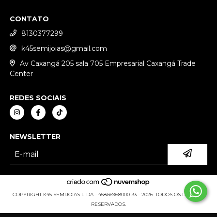
CONTATO
8130377299
k45semijoias@gmail.com
Av Caxangá 205 sala 705 Empresarial Caxangá Trade
Center
REDES SOCIAIS
NEWSLETTER
COPYRIGHT K45 SEMIJOIAS LTDA - 45866968000133 - 2026. TODOS OS DIREITOS
RESERVADOS.