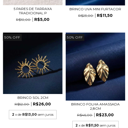
5 PARES DE TARRAXA
BRINCO UVA MINI FURTACOR
TRADICIONAL P
R$11,50
R$23,00
R$5,00
R$10,00
50
%
OFF
50
%
OFF
BRINCO SOL 2CM
R$26,00
BRINCO FOLHA AMASSADA
R$52,00
2,8CM
R$23,00
2
x de
R$13,00
sem juros
R$46,00
2
x de
R$11,50
sem juros